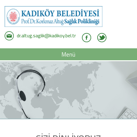
dr.altug.saglik@kadikoy.bel.tr
Menü