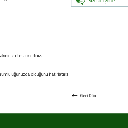
Sizi Dinliyoruz
kınınıza teslim ediniz.
sorumluluğunuzda olduğunu hatırlatırız.
Geri Dön