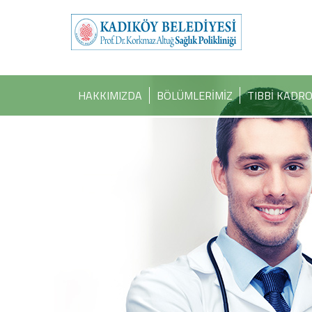
HAKKIMIZDA
BÖLÜMLERİMİZ
TIBBİ KADR