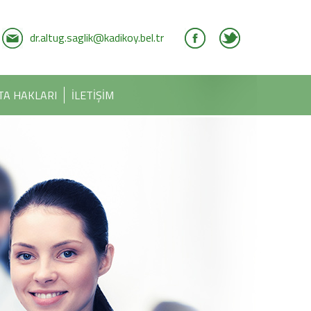
dr.altug.saglik@kadikoy.bel.tr
TA HAKLARI
İLETİŞİM