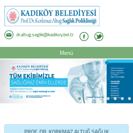
dr.altug.saglik@kadikoy.bel.tr
Menü
PROF. DR. KORKMAZ ALTUĞ SAĞLIK