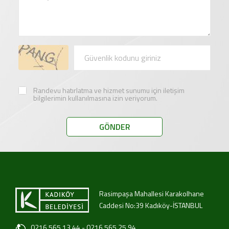
Randevu hatırlatma ve hizmet sunumu için iletişim
bilgilerimin kullanılmasına izin veriyorum.
Rasimpaşa Mahallesi Karakolhane
Caddesi No:39 Kadıköy-İSTANBUL
0216 565 13 44 - 0216 565 25 94